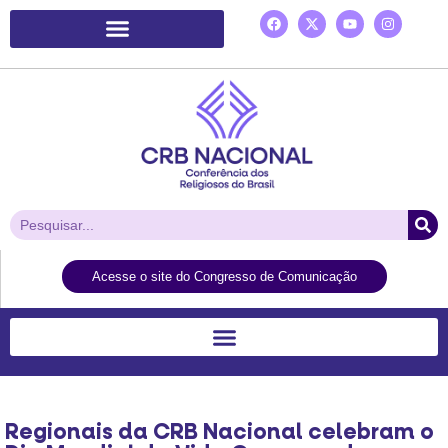
Plataforma de Ação Laudato Si’
Acesse o site do Congresso de Comunicação
Regionais da CRB Nacional celebram o