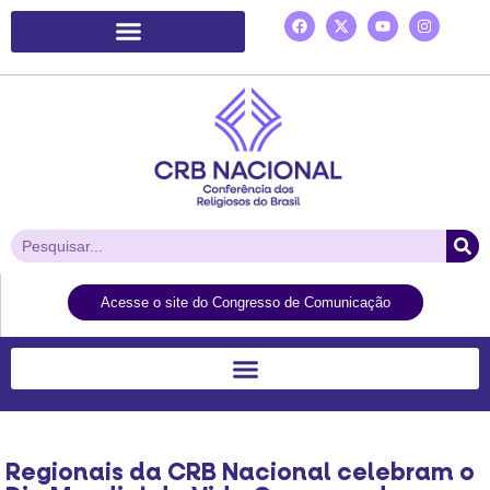
Plataforma de Ação Laudato Si’
Acesse o site do Congresso de Comunicação
Regionais da CRB Nacional celebram o