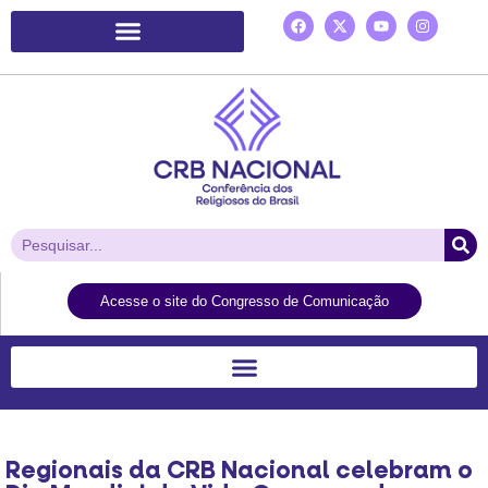
Plataforma de Ação Laudato Si’
Acesse o site do Congresso de Comunicação
Regionais da CRB Nacional celebram o