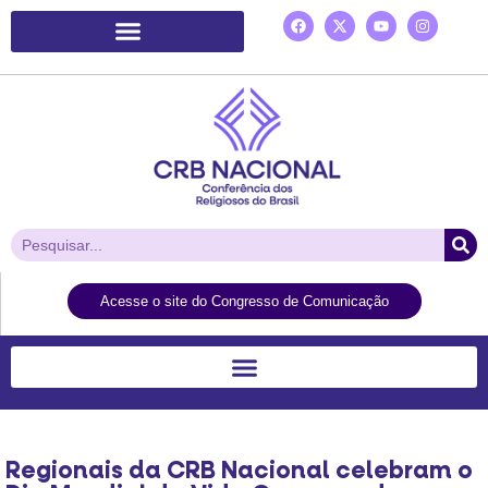
Plataforma de Ação Laudato Si’
Acesse o site do Congresso de Comunicação
Regionais da CRB Nacional celebram o