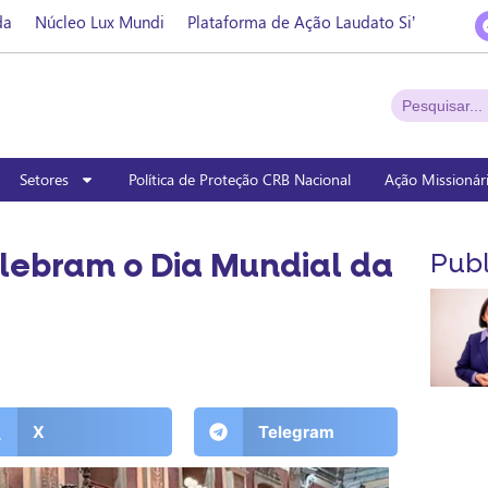
da
Núcleo Lux Mundi
Plataforma de Ação Laudato Si’
Setores
Política de Proteção CRB Nacional
Ação Missionár
lebram o Dia Mundial da
Publ
X
Telegram