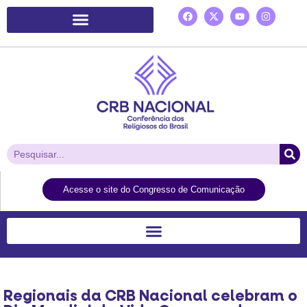
Plataforma de Ação Laudato Si’
Acesse o site do Congresso de Comunicação
Regionais da CRB Nacional celebram o