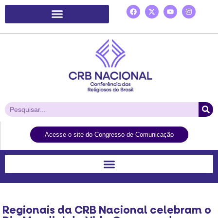
Plataforma de Ação Laudato Si’
Acesse o site do Congresso de Comunicação
Regionais da CRB Nacional celebram o