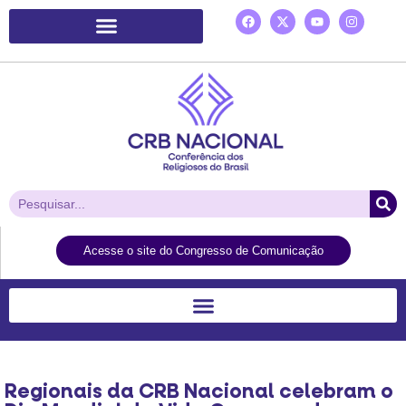
Plataforma de Ação Laudato Si’
Acesse o site do Congresso de Comunicação
Regionais da CRB Nacional celebram o