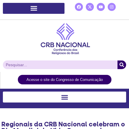
Plataforma de Ação Laudato Si’
Acesse o site do Congresso de Comunicação
Regionais da CRB Nacional celebram o