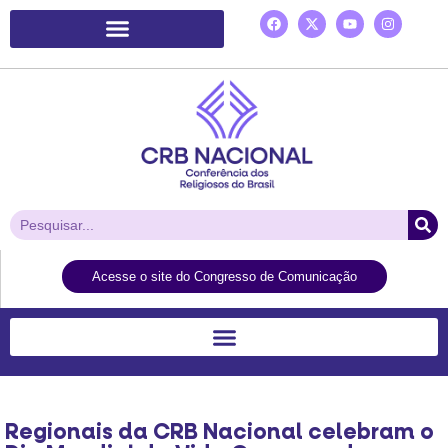
Plataforma de Ação Laudato Si’
Acesse o site do Congresso de Comunicação
Regionais da CRB Nacional celebram o