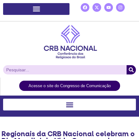
Plataforma de Ação Laudato Si’
Acesse o site do Congresso de Comunicação
Regionais da CRB Nacional celebram o