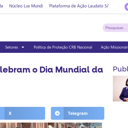
da
Núcleo Lux Mundi
Plataforma de Ação Laudato Si’
Setores
Política de Proteção CRB Nacional
Ação Missionár
lebram o Dia Mundial da
Publ
X
Telegram