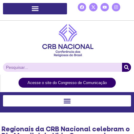
Plataforma de Ação Laudato Si’
Acesse o site do Congresso de Comunicação
Regionais da CRB Nacional celebram o