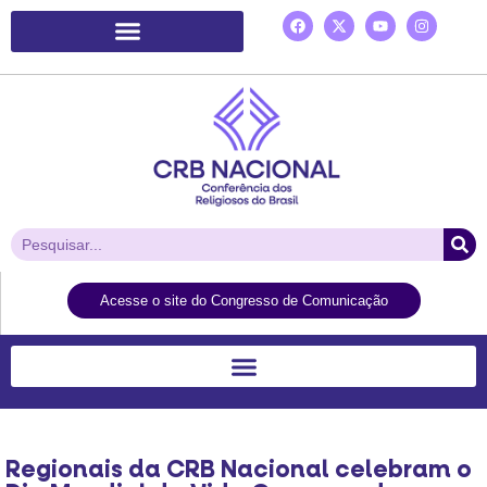
Plataforma de Ação Laudato Si’
Acesse o site do Congresso de Comunicação
Regionais da CRB Nacional celebram o