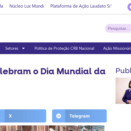
da
Núcleo Lux Mundi
Plataforma de Ação Laudato Si’
Setores
Política de Proteção CRB Nacional
Ação Missionár
lebram o Dia Mundial da
Publ
X
Telegram