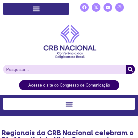
Plataforma de Ação Laudato Si’
Acesse o site do Congresso de Comunicação
Regionais da CRB Nacional celebram o