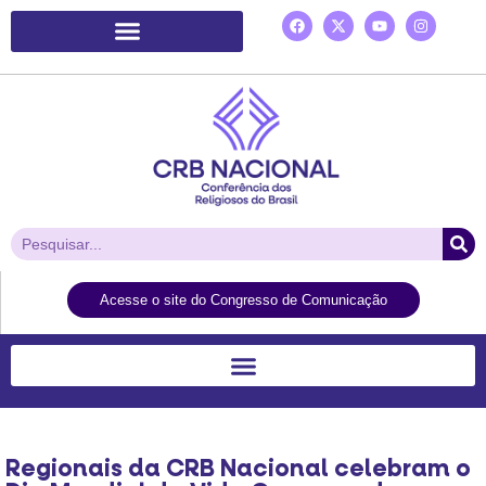
Plataforma de Ação Laudato Si’
Acesse o site do Congresso de Comunicação
Regionais da CRB Nacional celebram o