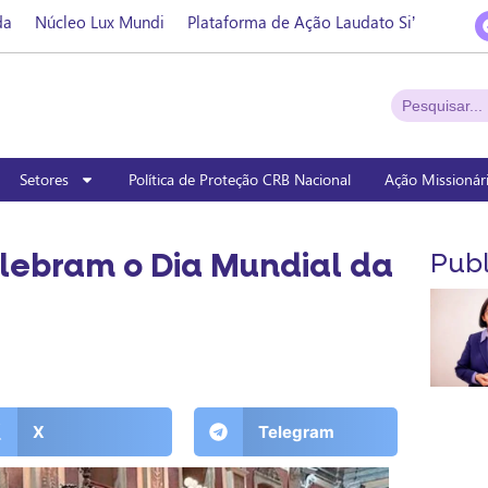
da
Núcleo Lux Mundi
Plataforma de Ação Laudato Si’
Setores
Política de Proteção CRB Nacional
Ação Missionár
lebram o Dia Mundial da
Publ
X
Telegram