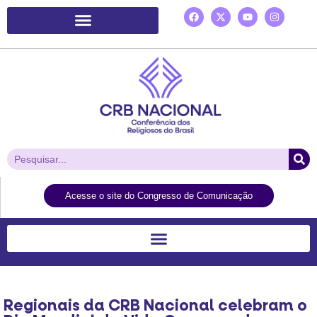
Plataforma de Ação Laudato Si’
Acesse o site do Congresso de Comunicação
Regionais da CRB Nacional celebram o