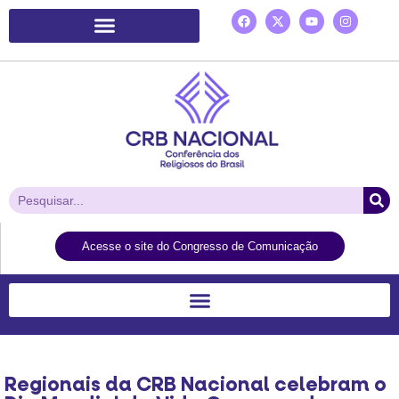
Plataforma de Ação Laudato Si’
Acesse o site do Congresso de Comunicação
Regionais da CRB Nacional celebram o