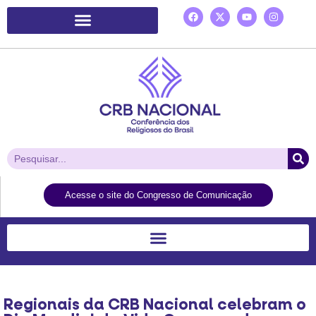
Plataforma de Ação Laudato Si’
Acesse o site do Congresso de Comunicação
Regionais da CRB Nacional celebram o