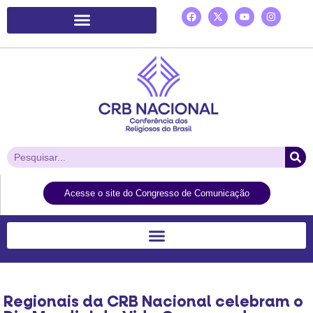
Plataforma de Ação Laudato Si’
Acesse o site do Congresso de Comunicação
Regionais da CRB Nacional celebram o