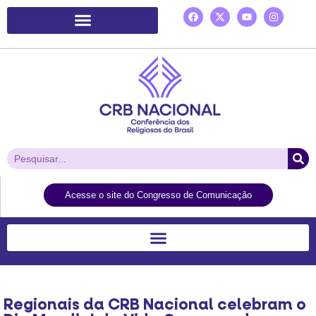
Plataforma de Ação Laudato Si’
Acesse o site do Congresso de Comunicação
Regionais da CRB Nacional celebram o