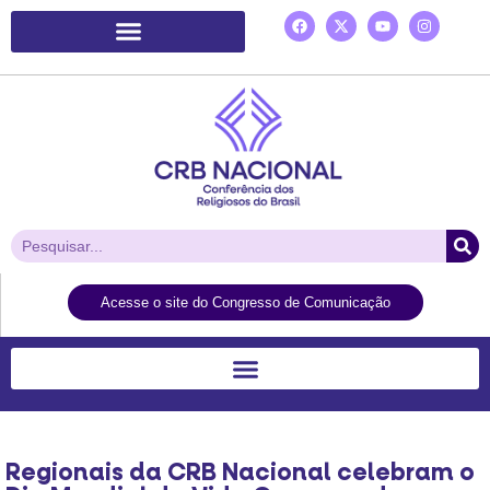
Plataforma de Ação Laudato Si’
Acesse o site do Congresso de Comunicação
Regionais da CRB Nacional celebram o