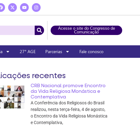
Acesse o site do Congresso de
Comunicação
ia
27° AGE
Parcerias
Fale conosco
icações recentes
CRB Nacional promove Encontro
da Vida Religiosa Monástica e
Contemplativa
A Conferência dos Religiosos do Brasil
realizou, nesta terça-feira, 4 de agosto,
o Encontro da Vida Religiosa Monástica
e Contemplativa,