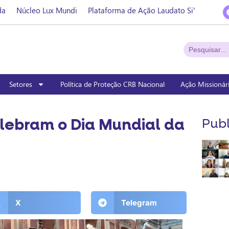
da
Núcleo Lux Mundi
Plataforma de Ação Laudato Si’
Setores
Política de Proteção CRB Nacional
Ação Missionár
lebram o Dia Mundial da
Publ
X
Telegram