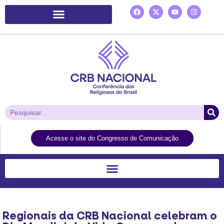
Plataforma de Ação Laudato Si’
Acesse o site do Congresso de Comunicação
Regionais da CRB Nacional celebram o