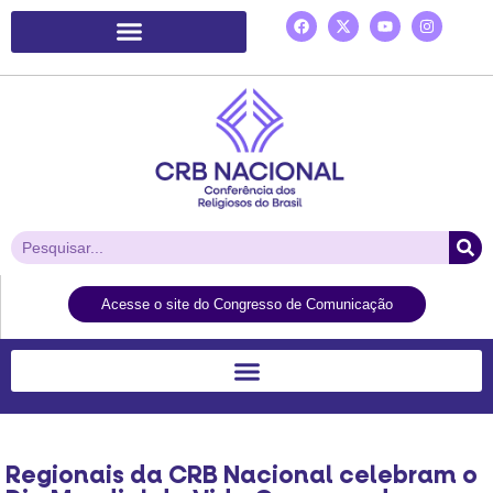
Plataforma de Ação Laudato Si’
Acesse o site do Congresso de Comunicação
Regionais da CRB Nacional celebram o