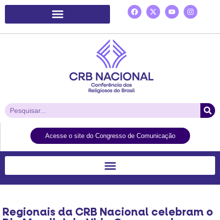
Plataforma de Ação Laudato Si’
Acesse o site do Congresso de Comunicação
Regionais da CRB Nacional celebram o