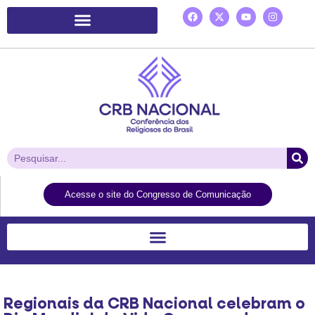
Plataforma de Ação Laudato Si’
Acesse o site do Congresso de Comunicação
Regionais da CRB Nacional celebram o