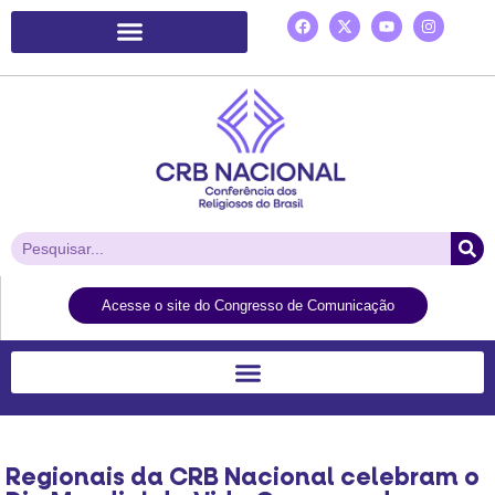
Plataforma de Ação Laudato Si’
Acesse o site do Congresso de Comunicação
Regionais da CRB Nacional celebram o