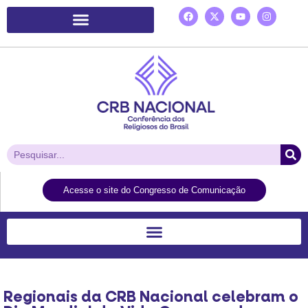
Plataforma de Ação Laudato Si’
Acesse o site do Congresso de Comunicação
Regionais da CRB Nacional celebram o