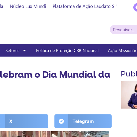
da
Núcleo Lux Mundi
Plataforma de Ação Laudato Si’
Setores
Política de Proteção CRB Nacional
Ação Missionár
lebram o Dia Mundial da
Publ
X
Telegram