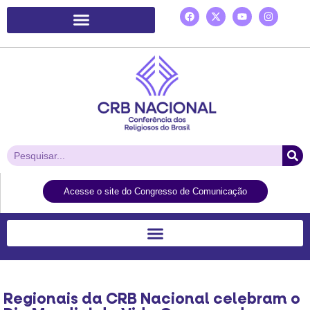
Plataforma de Ação Laudato Si’
Acesse o site do Congresso de Comunicação
Regionais da CRB Nacional celebram o