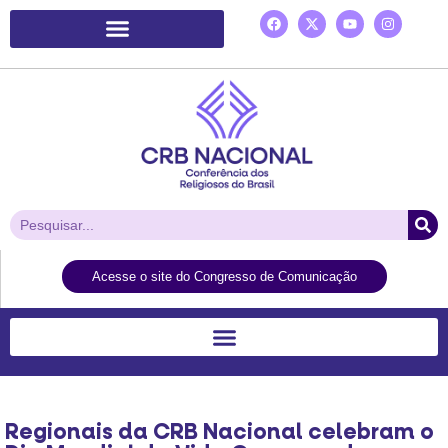
Plataforma de Ação Laudato Si’
Acesse o site do Congresso de Comunicação
Regionais da CRB Nacional celebram o