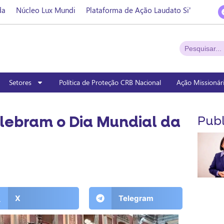
da
Núcleo Lux Mundi
Plataforma de Ação Laudato Si’
Setores
Política de Proteção CRB Nacional
Ação Missionár
lebram o Dia Mundial da
Publ
X
Telegram