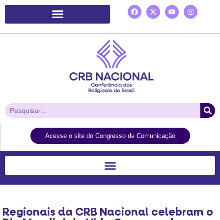
Plataforma de Ação Laudato Si’
Acesse o site do Congresso de Comunicação
Regionais da CRB Nacional celebram o