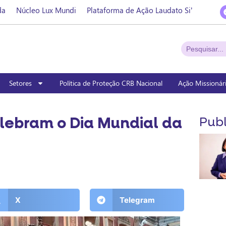
da
Núcleo Lux Mundi
Plataforma de Ação Laudato Si’
Setores
Política de Proteção CRB Nacional
Ação Missionár
lebram o Dia Mundial da
Publ
X
Telegram