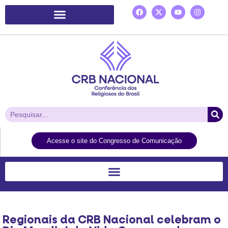
Plataforma de Ação Laudato Si’
Acesse o site do Congresso de Comunicação
Regionais da CRB Nacional celebram o