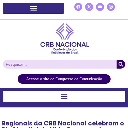
Plataforma de Ação Laudato Si’
Acesse o site do Congresso de Comunicação
Regionais da CRB Nacional celebram o