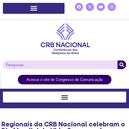
Plataforma de Ação Laudato Si’
Acesse o site do Congresso de Comunicação
Regionais da CRB Nacional celebram o