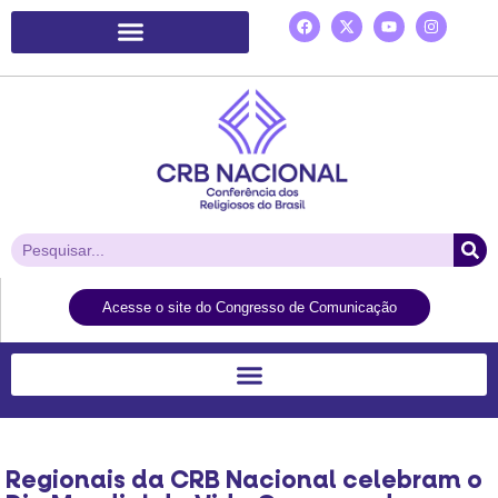
Plataforma de Ação Laudato Si’
Acesse o site do Congresso de Comunicação
Regionais da CRB Nacional celebram o