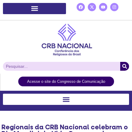
Plataforma de Ação Laudato Si’
Acesse o site do Congresso de Comunicação
Regionais da CRB Nacional celebram o