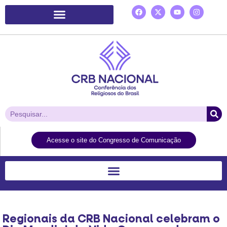
Plataforma de Ação Laudato Si’
Acesse o site do Congresso de Comunicação
Regionais da CRB Nacional celebram o