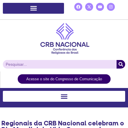
Plataforma de Ação Laudato Si’
Acesse o site do Congresso de Comunicação
Regionais da CRB Nacional celebram o