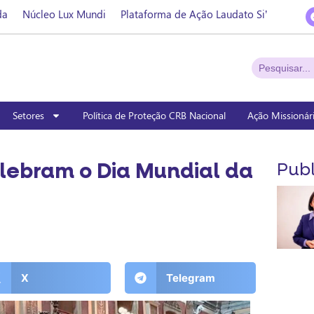
da
Núcleo Lux Mundi
Plataforma de Ação Laudato Si’
Setores
Política de Proteção CRB Nacional
Ação Missionár
lebram o Dia Mundial da
Publ
X
Telegram