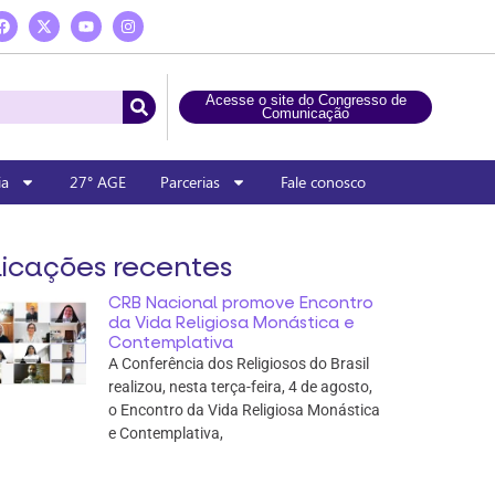
Acesse o site do Congresso de
Comunicação
ia
27° AGE
Parcerias
Fale conosco
icações recentes
CRB Nacional promove Encontro
da Vida Religiosa Monástica e
Contemplativa
A Conferência dos Religiosos do Brasil
realizou, nesta terça-feira, 4 de agosto,
o Encontro da Vida Religiosa Monástica
e Contemplativa,