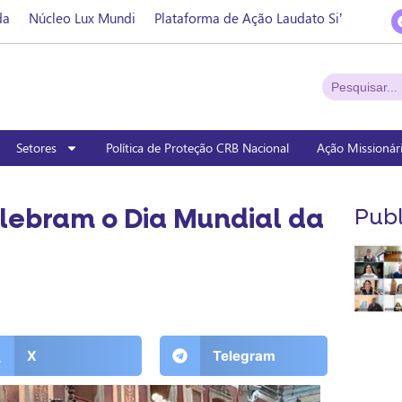
da
Núcleo Lux Mundi
Plataforma de Ação Laudato Si’
Setores
Política de Proteção CRB Nacional
Ação Missionár
lebram o Dia Mundial da
Publ
X
Telegram