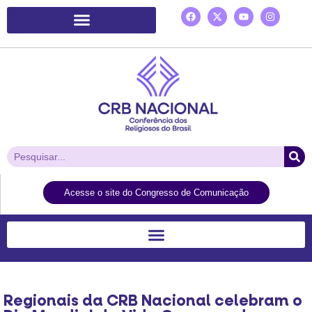
Plataforma de Ação Laudato Si’
Acesse o site do Congresso de Comunicação
Regionais da CRB Nacional celebram o