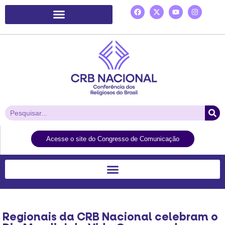
Plataforma de Ação Laudato Si’
Acesse o site do Congresso de Comunicação
Regionais da CRB Nacional celebram o