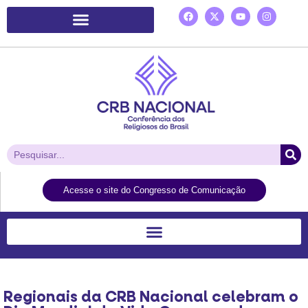
Plataforma de Ação Laudato Si’
Acesse o site do Congresso de Comunicação
Regionais da CRB Nacional celebram o