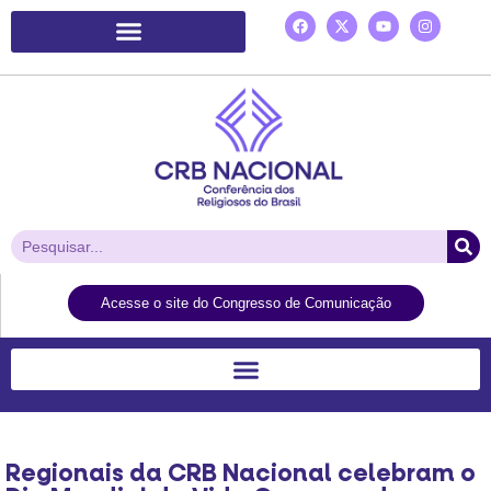
Plataforma de Ação Laudato Si’
Acesse o site do Congresso de Comunicação
Regionais da CRB Nacional celebram o